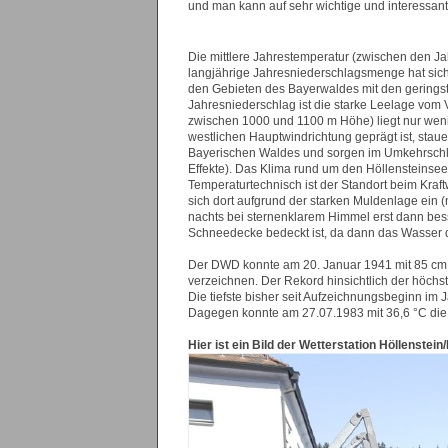
und man kann auf sehr wichtige und interessant
Die mittlere Jahrestemperatur (zwischen den J
langjährige Jahresniederschlagsmenge hat sich 
den Gebieten des Bayerwaldes mit den geringst
Jahresniederschlag ist die starke Leelage vo
zwischen 1000 und 1100 m Höhe) liegt nur wenig
westlichen Hauptwindrichtung geprägt ist, sta
Bayerischen Waldes und sorgen im Umkehrschlus
Effekte). Das Klima rund um den Höllensteinsee
Temperaturtechnisch ist der Standort beim Kra
sich dort aufgrund der starken Muldenlage ein (n
nachts bei sternenklarem Himmel erst dann bess
Schneedecke bedeckt ist, da dann das Wasser
Der DWD konnte am 20. Januar 1941 mit 85 cm
verzeichnen. Der Rekord hinsichtlich der höch
Die tiefste bisher seit Aufzeichnungsbeginn i
Dagegen konnte am 27.07.1983 mit 36,6 °C die 
Hier ist ein Bild der Wetterstation Höllenste