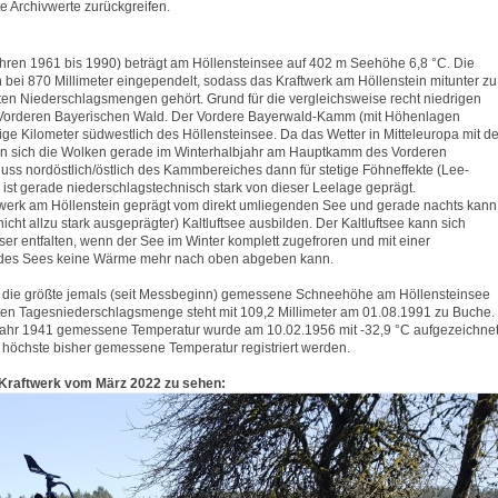
e Archivwerte zurückgreifen.
ahren 1961 bis 1990) beträgt am Höllensteinsee auf 402 m Seehöhe 6,8 °C. Die
bei 870 Millimeter eingependelt, sodass das Kraftwerk am Höllenstein mitunter zu
en Niederschlagsmengen gehört. Grund für die vergleichsweise recht niedrigen
m Vorderen Bayerischen Wald. Der Vordere Bayerwald-Kamm (mit Höhenlagen
e Kilometer südwestlich des Höllensteinsee. Da das Wetter in Mitteleuropa mit de
uen sich die Wolken gerade im Winterhalbjahr am Hauptkamm des Vorderen
s nordöstlich/östlich des Kammbereiches dann für stetige Föhneffekte (Lee-
 ist gerade niederschlagstechnisch stark von dieser Leelage geprägt.
ftwerk am Höllenstein geprägt vom direkt umliegenden See und gerade nachts kann
icht allzu stark ausgeprägter) Kaltluftsee ausbilden. Der Kaltluftsee kann sich
er entfalten, wenn der See im Winter komplett zugefroren und mit einer
 des Sees keine Wärme mehr nach oben abgeben kann.
 die größte jemals (seit Messbeginn) gemessene Schneehöhe am Höllensteinsee
sten Tagesniederschlagsmenge steht mit 109,2 Millimeter am 01.08.1991 zu Buche.
m Jahr 1941 gemessene Temperatur wurde am 10.02.1956 mit -32,9 °C aufgezeichnet
höchste bisher gemessene Temperatur registriert werden.
in/Kraftwerk vom März 2022 zu sehen: