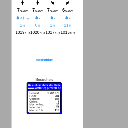
meteoblue
Besucher:
Besucherzähler der Seite
www.wetter-eggerszell.de
Gesamt:
1.737.678
Heute:
284
Gestern:
784
Online:
7
Max. online:
25
In letzter h:
26
Max. in 1 h:
113