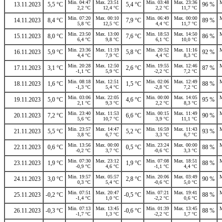
Min. 04:47
Max. 23:51
Min. 03:48
Max. 23:36
M
13.11.2023
5,5 °C
5,4 °C
96 %
2,2 °C
12,4 °C
2,2 °C
11,7 °C
Min. 07:20
Max. 00:10
Min. 06:49
Max. 00:00
M
14.11.2023
8,4 °C
7,9 °C
89 %
5,8 °C
12,5 °C
4,4 °C
11,7 °C
Min. 23:50
Max. 13:00
Min. 18:53
Max. 14:50
M
15.11.2023
8,0 °C
7,6 °C
86 %
6,4 °C
9,8 °C
6,1 °C
10,0 °C
Min. 23:36
Max. 11:19
Min. 20:52
Max. 11:16
M
16.11.2023
5,9 °C
5,8 °C
92 %
4,4 °C
7,9 °C
4,4 °C
8,3 °C
Min. 20:28
Max. 12:50
Min. 19:55
Max. 12:46
M
17.11.2023
3,1 °C
2,6 °C
87 %
-1,1 °C
5,9 °C
-2,2 °C
7,2 °C
Min. 08:18
Max. 12:51
Min. 02:06
Max. 12:49
M
18.11.2023
1,6 °C
1,5 °C
88 %
-1,3 °C
5,4 °C
-2,8 °C
7,2 °C
Min. 03:06
Max. 22:05
Min. 00:00
Max. 14:05
M
19.11.2023
5,0 °C
4,6 °C
95 %
2,1 °C
9,3 °C
2,2 °C
8,3 °C
Min. 23:40
Max. 11:53
Min. 00:15
Max. 11:49
M
20.11.2023
7,2 °C
6,6 °C
90 %
5,6 °C
10,7 °C
3,9 °C
11,1 °C
Min. 23:57
Max. 14:47
Min. 16:59
Max. 11:43
M
21.11.2023
5,5 °C
5,2 °C
93 %
3,8 °C
6,7 °C
3,3 °C
6,7 °C
Min. 13:56
Max. 00:00
Min. 23:24
Max. 00:00
M
22.11.2023
0,6 °C
0,5 °C
88 %
-0,2 °C
3,7 °C
-0,6 °C
3,3 °C
Min. 07:30
Max. 23:12
Min. 07:08
Max. 18:51
M
23.11.2023
1,9 °C
1,9 °C
88 %
-0,9 °C
4,6 °C
-1,1 °C
4,4 °C
Min. 19:57
Max. 05:57
Min. 20:06
Max. 03:49
M
24.11.2023
3,0 °C
2,8 °C
90 %
0,3 °C
5,4 °C
-0,6 °C
5,0 °C
Min. 07:51
Max. 20:47
Min. 07:21
Max. 19:41
M
25.11.2023
-0,2 °C
-0,5 °C
88 %
-1,4 °C
1,0 °C
-2,2 °C
0,6 °C
Min. 07:13
Max. 13:45
Min. 01:39
Max. 13:45
M
26.11.2023
-0,3 °C
-0,6 °C
88 %
-1,7 °C
1,3 °C
-2,2 °C
1,7 °C