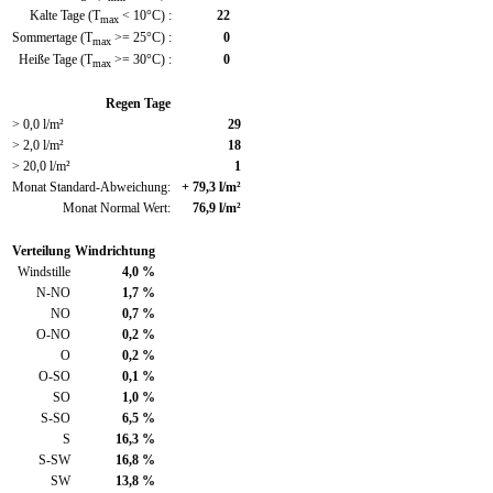
Kalte Tage (T
< 10°C) :
22
max
Sommertage (T
>= 25°C) :
0
max
Heiße Tage (T
>= 30°C) :
0
max
Regen Tage
> 0,0 l/m²
29
> 2,0 l/m²
18
> 20,0 l/m²
1
Monat Standard-Abweichung:
+ 79,3 l/m²
Monat Normal Wert:
76,9 l/m²
Verteilung
Windrichtung
Windstille
4,0 %
N-NO
1,7 %
NO
0,7 %
O-NO
0,2 %
O
0,2 %
O-SO
0,1 %
SO
1,0 %
S-SO
6,5 %
S
16,3 %
S-SW
16,8 %
SW
13,8 %