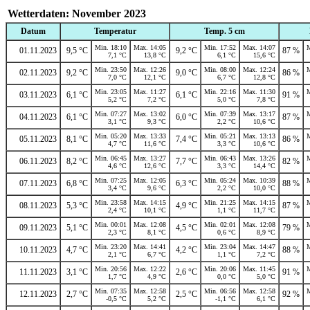
Wetterdaten: November 2023
Datum
Temperatur
Temp. 5 cm
Min. 18:10
Max. 14:05
Min. 17:52
Max. 14:07
M
01.11.2023
9,5 °C
9,2 °C
87 %
7,1 °C
13,8 °C
6,1 °C
15,6 °C
Min. 23:50
Max. 12:26
Min. 08:00
Max. 12:24
M
02.11.2023
9,2 °C
9,0 °C
86 %
7,0 °C
12,1 °C
6,7 °C
12,8 °C
Min. 23:05
Max. 11:27
Min. 22:16
Max. 11:30
M
03.11.2023
6,1 °C
6,1 °C
91 %
5,2 °C
7,2 °C
5,0 °C
7,8 °C
Min. 07:27
Max. 13:02
Min. 07:39
Max. 13:17
M
04.11.2023
6,1 °C
6,0 °C
87 %
3,1 °C
9,3 °C
2,2 °C
10,6 °C
Min. 05:20
Max. 13:33
Min. 05:21
Max. 13:13
M
05.11.2023
8,1 °C
7,4 °C
86 %
4,7 °C
11,6 °C
3,3 °C
10,6 °C
Min. 06:45
Max. 13:27
Min. 06:43
Max. 13:26
M
06.11.2023
8,2 °C
7,7 °C
82 %
4,6 °C
12,6 °C
3,3 °C
14,4 °C
Min. 07:25
Max. 12:05
Min. 05:24
Max. 10:39
M
07.11.2023
6,8 °C
6,3 °C
88 %
3,4 °C
9,6 °C
2,2 °C
10,0 °C
Min. 23:58
Max. 14:15
Min. 21:25
Max. 14:15
M
08.11.2023
5,3 °C
4,9 °C
87 %
2,4 °C
10,1 °C
1,1 °C
11,7 °C
Min. 00:01
Max. 12:08
Min. 02:01
Max. 12:08
M
09.11.2023
5,1 °C
4,5 °C
79 %
2,3 °C
8,1 °C
0,6 °C
8,9 °C
Min. 23:20
Max. 14:41
Min. 23:04
Max. 14:47
M
10.11.2023
4,7 °C
4,2 °C
88 %
2,1 °C
6,7 °C
1,1 °C
7,2 °C
Min. 20:56
Max. 12:22
Min. 20:06
Max. 11:45
M
11.11.2023
3,1 °C
2,6 °C
91 %
1,7 °C
4,9 °C
0,0 °C
5,0 °C
Min. 07:35
Max. 12:58
Min. 06:56
Max. 12:58
M
12.11.2023
2,7 °C
2,5 °C
92 %
-0,5 °C
5,2 °C
-1,1 °C
6,1 °C