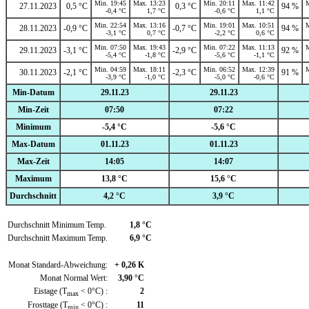
Min. 19:45
Max. 13:23
Min. 20:11
Max. 11:42
M
27.11.2023
0,5 °C
0,3 °C
94 %
-0,4 °C
1,7 °C
-0,6 °C
1,1 °C
Min. 22:54
Max. 13:16
Min. 19:01
Max. 10:51
M
28.11.2023
-0,9 °C
-0,7 °C
94 %
-3,1 °C
0,7 °C
-2,2 °C
0,6 °C
Min. 07:50
Max. 19:43
Min. 07:22
Max. 11:13
M
29.11.2023
-3,1 °C
-2,9 °C
92 %
-5,4 °C
-1,8 °C
-5,6 °C
-1,1 °C
Min. 04:59
Max. 18:11
Min. 06:52
Max. 12:39
M
30.11.2023
-2,1 °C
-2,3 °C
91 %
-3,9 °C
-1,0 °C
-5,0 °C
-0,6 °C
Min-Datum
29.11.23
29.11.23
Min-Zeit
07:50
07:22
Minimum
-5,4 °C
-5,6 °C
Max-Datum
01.11.23
01.11.23
Max-Zeit
14:05
14:07
Maximum
13,8 °C
15,6 °C
Durchschnitt
4,2 °C
3,9 °C
Durchschnitt Minimum Temp.
1,8 °C
Durchschnitt Maximum Temp.
6,9 °C
Monat Standard-Abweichung:
+ 0,26 K
Monat Normal Wert:
3,90 °C
Eistage (T
< 0°C) :
2
max
Frosttage (T
< 0°C) :
11
min