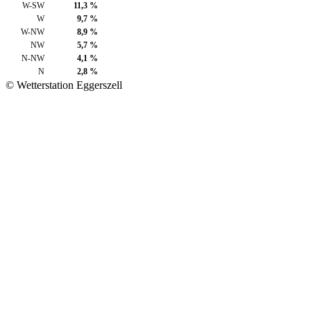
W-SW
11,3 %
W
9,7 %
W-NW
8,9 %
NW
5,7 %
N-NW
4,1 %
N
2,8 %
© Wetterstation Eggerszell