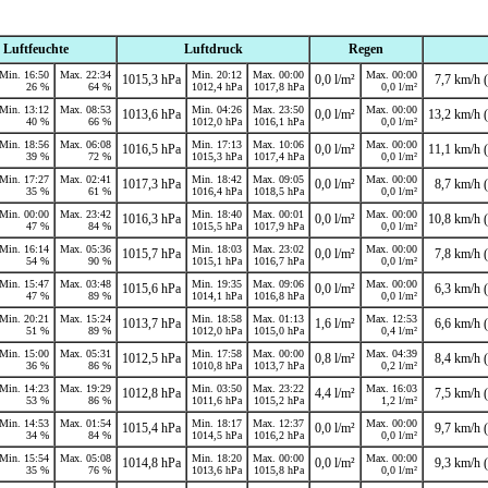
Luftfeuchte
Luftdruck
Regen
Min. 16:50
Max. 22:34
Min. 20:12
Max. 00:00
Max. 00:00
1015,3 hPa
0,0 l/m²
7,7 km/h (
26 %
64 %
1012,4 hPa
1017,8 hPa
0,0 l/m²
Min. 13:12
Max. 08:53
Min. 04:26
Max. 23:50
Max. 00:00
1013,6 hPa
0,0 l/m²
13,2 km/h (
40 %
66 %
1012,0 hPa
1016,1 hPa
0,0 l/m²
Min. 18:56
Max. 06:08
Min. 17:13
Max. 10:06
Max. 00:00
1016,5 hPa
0,0 l/m²
11,1 km/h (
39 %
72 %
1015,3 hPa
1017,4 hPa
0,0 l/m²
Min. 17:27
Max. 02:41
Min. 18:42
Max. 09:05
Max. 00:00
1017,3 hPa
0,0 l/m²
8,7 km/h (
35 %
61 %
1016,4 hPa
1018,5 hPa
0,0 l/m²
Min. 00:00
Max. 23:42
Min. 18:40
Max. 00:01
Max. 00:00
1016,3 hPa
0,0 l/m²
10,8 km/h (
47 %
84 %
1015,5 hPa
1017,9 hPa
0,0 l/m²
Min. 16:14
Max. 05:36
Min. 18:03
Max. 23:02
Max. 00:00
1015,7 hPa
0,0 l/m²
7,8 km/h (
54 %
90 %
1015,1 hPa
1016,7 hPa
0,0 l/m²
Min. 15:47
Max. 03:48
Min. 19:35
Max. 09:06
Max. 00:00
1015,6 hPa
0,0 l/m²
6,3 km/h (
47 %
89 %
1014,1 hPa
1016,8 hPa
0,0 l/m²
Min. 20:21
Max. 15:24
Min. 18:58
Max. 01:13
Max. 12:53
1013,7 hPa
1,6 l/m²
6,6 km/h (
51 %
89 %
1012,0 hPa
1015,0 hPa
0,4 l/m²
Min. 15:00
Max. 05:31
Min. 17:58
Max. 00:00
Max. 04:39
1012,5 hPa
0,8 l/m²
8,4 km/h (
36 %
86 %
1010,8 hPa
1013,7 hPa
0,2 l/m²
Min. 14:23
Max. 19:29
Min. 03:50
Max. 23:22
Max. 16:03
1012,8 hPa
4,4 l/m²
7,5 km/h (
53 %
86 %
1011,6 hPa
1015,2 hPa
1,2 l/m²
Min. 14:53
Max. 01:54
Min. 18:17
Max. 12:37
Max. 00:00
1015,4 hPa
0,0 l/m²
9,7 km/h (
34 %
84 %
1014,5 hPa
1016,2 hPa
0,0 l/m²
Min. 15:54
Max. 05:08
Min. 18:20
Max. 00:00
Max. 00:00
1014,8 hPa
0,0 l/m²
9,3 km/h (
35 %
76 %
1013,6 hPa
1015,8 hPa
0,0 l/m²