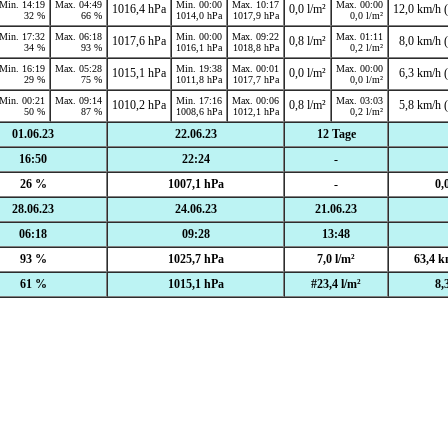
Min. 14:19
Max. 04:49
Min. 00:00
Max. 10:17
Max. 00:00
1016,4 hPa
0,0 l/m²
12,0 km/h (
32 %
66 %
1014,0 hPa
1017,9 hPa
0,0 l/m²
Min. 17:32
Max. 06:18
Min. 00:00
Max. 09:22
Max. 01:11
1017,6 hPa
0,8 l/m²
8,0 km/h (
34 %
93 %
1016,1 hPa
1018,8 hPa
0,2 l/m²
Min. 16:19
Max. 05:28
Min. 19:38
Max. 00:01
Max. 00:00
1015,1 hPa
0,0 l/m²
6,3 km/h (
29 %
75 %
1011,8 hPa
1017,7 hPa
0,0 l/m²
Min. 00:21
Max. 09:14
Min. 17:16
Max. 00:06
Max. 03:03
1010,2 hPa
0,8 l/m²
5,8 km/h (
50 %
87 %
1008,6 hPa
1012,1 hPa
0,2 l/m²
01.06.23
22.06.23
12 Tage
16:50
22:24
-
26 %
1007,1 hPa
-
0,
28.06.23
24.06.23
21.06.23
06:18
09:28
13:48
93 %
1025,7 hPa
7,0 l/m²
63,4 k
61 %
1015,1 hPa
#23,4 l/m²
8,