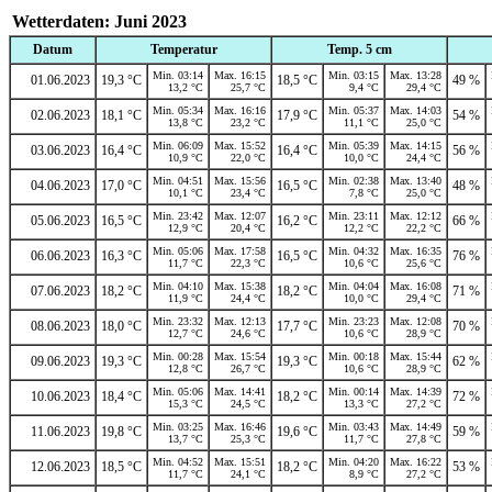
Wetterdaten: Juni 2023
Datum
Temperatur
Temp. 5 cm
Min. 03:14
Max. 16:15
Min. 03:15
Max. 13:28
01.06.2023
19,3 °C
18,5 °C
49 %
13,2 °C
25,7 °C
9,4 °C
29,4 °C
Min. 05:34
Max. 16:16
Min. 05:37
Max. 14:03
02.06.2023
18,1 °C
17,9 °C
54 %
13,8 °C
23,2 °C
11,1 °C
25,0 °C
Min. 06:09
Max. 15:52
Min. 05:39
Max. 14:15
03.06.2023
16,4 °C
16,4 °C
56 %
10,9 °C
22,0 °C
10,0 °C
24,4 °C
Min. 04:51
Max. 15:56
Min. 02:38
Max. 13:40
04.06.2023
17,0 °C
16,5 °C
48 %
10,1 °C
23,4 °C
7,8 °C
25,0 °C
Min. 23:42
Max. 12:07
Min. 23:11
Max. 12:12
05.06.2023
16,5 °C
16,2 °C
66 %
12,9 °C
20,4 °C
12,2 °C
22,2 °C
Min. 05:06
Max. 17:58
Min. 04:32
Max. 16:35
06.06.2023
16,3 °C
16,5 °C
76 %
11,7 °C
22,3 °C
10,6 °C
25,6 °C
Min. 04:10
Max. 15:38
Min. 04:04
Max. 16:08
07.06.2023
18,2 °C
18,2 °C
71 %
11,9 °C
24,4 °C
10,0 °C
29,4 °C
Min. 23:32
Max. 12:13
Min. 23:23
Max. 12:08
08.06.2023
18,0 °C
17,7 °C
70 %
12,7 °C
24,6 °C
10,6 °C
28,9 °C
Min. 00:28
Max. 15:54
Min. 00:18
Max. 15:44
09.06.2023
19,3 °C
19,3 °C
62 %
12,8 °C
26,7 °C
10,6 °C
28,9 °C
Min. 05:06
Max. 14:41
Min. 00:14
Max. 14:39
10.06.2023
18,4 °C
18,2 °C
72 %
15,3 °C
24,5 °C
13,3 °C
27,2 °C
Min. 03:25
Max. 16:46
Min. 03:43
Max. 14:49
11.06.2023
19,8 °C
19,6 °C
59 %
13,7 °C
25,3 °C
11,7 °C
27,8 °C
Min. 04:52
Max. 15:51
Min. 04:20
Max. 16:22
12.06.2023
18,5 °C
18,2 °C
53 %
11,7 °C
24,1 °C
8,9 °C
27,2 °C