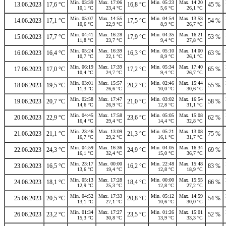
Min. 03:39
Max. 17:06
Min. 05:23
Max. 14:20
13.06.2023
17,6 °C
16,8 °C
45 %
10,1 °C
23,4 °C
5,6 °C
26,1 °C
Min. 05:07
Max. 14:55
Min. 04:54
Max. 13:53
14.06.2023
17,1 °C
17,5 °C
54 %
10,6 °C
22,9 °C
8,9 °C
26,7 °C
Min. 04:41
Max. 16:28
Min. 04:35
Max. 16:21
15.06.2023
17,7 °C
17,9 °C
53 %
11,8 °C
23,7 °C
9,4 °C
27,8 °C
Min. 05:24
Max. 16:39
Min. 05:10
Max. 14:00
16.06.2023
16,4 °C
16,3 °C
63 %
10,7 °C
22,1 °C
8,9 °C
26,1 °C
Min. 06:19
Max. 17:39
Min. 05:34
Max. 17:40
17.06.2023
17,0 °C
17,2 °C
65 %
10,4 °C
24,7 °C
9,4 °C
26,7 °C
Min. 03:01
Max. 15:57
Min. 02:46
Max. 15:44
18.06.2023
19,5 °C
20,2 °C
55 %
11,3 °C
26,6 °C
10,0 °C
30,6 °C
Min. 02:58
Max. 17:47
Min. 03:02
Max. 16:54
19.06.2023
20,7 °C
21,0 °C
58 %
14,6 °C
26,9 °C
12,8 °C
31,1 °C
Min. 04:45
Max. 17:58
Min. 05:05
Max. 15:08
20.06.2023
22,9 °C
23,6 °C
62 %
16,4 °C
29,4 °C
14,4 °C
32,8 °C
Min. 23:46
Max. 13:09
Min. 05:21
Max. 13:08
21.06.2023
21,1 °C
21,3 °C
75 %
16,7 °C
29,2 °C
16,1 °C
31,7 °C
Min. 04:59
Max. 16:36
Min. 04:05
Max. 16:34
22.06.2023
24,3 °C
24,9 °C
69 %
16,1 °C
32,4 °C
15,0 °C
36,7 °C
Min. 23:17
Max. 00:00
Min. 22:48
Max. 15:48
23.06.2023
16,5 °C
16,2 °C
83 %
13,6 °C
19,4 °C
12,8 °C
18,9 °C
Min. 05:13
Max. 17:28
Min. 00:00
Max. 15:55
24.06.2023
18,1 °C
18,4 °C
66 %
12,9 °C
25,3 °C
12,8 °C
27,2 °C
Min. 04:52
Max. 17:33
Min. 05:12
Max. 14:59
25.06.2023
20,5 °C
20,8 °C
54 %
13,1 °C
27,1 °C
10,6 °C
30,0 °C
Min. 01:34
Max. 17:27
Min. 01:26
Max. 15:01
26.06.2023
23,2 °C
23,5 °C
52 %
15,3 °C
30,8 °C
13,9 °C
33,3 °C