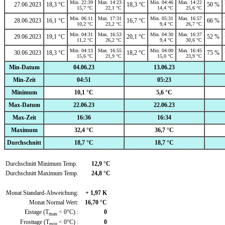
Min. 22:39
Max. 14:23
Min. 04:46
Max. 14:22
27.06.2023
18,3 °C
18,3 °C
50 %
15,7 °C
22,1 °C
14,4 °C
25,6 °C
Min. 06:11
Max. 17:31
Min. 05:31
Max. 16:57
28.06.2023
16,1 °C
16,7 °C
66 %
10,2 °C
23,2 °C
9,4 °C
26,7 °C
Min. 04:31
Max. 16:53
Min. 04:30
Max. 16:37
29.06.2023
19,1 °C
20,1 °C
52 %
11,2 °C
26,2 °C
9,4 °C
30,6 °C
Min. 04:13
Max. 16:55
Min. 04:00
Max. 16:45
30.06.2023
18,3 °C
18,2 °C
75 %
15,6 °C
21,9 °C
15,0 °C
23,9 °C
Min-Datum
04.06.23
13.06.23
Min-Zeit
04:51
05:23
Minimum
10,1 °C
5,6 °C
Max-Datum
22.06.23
22.06.23
Max-Zeit
16:36
16:34
Maximum
32,4 °C
36,7 °C
Durchschnitt
18,7 °C
18,7 °C
Durchschnitt Minimum Temp.
12,9 °C
Durchschnitt Maximum Temp.
24,8 °C
Monat Standard-Abweichung:
+ 1,97 K
Monat Normal Wert:
16,70 °C
Eistage (T
< 0°C) :
0
max
Frosttage (T
< 0°C) :
0
min