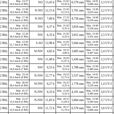
Max. 13:27
Max. 21:01
Max. 14:01
2 Bft)
NO
13,45 h
6,579 mm
3,3 UV-I
24,0 km/h (4 Bft)
13,43 h
0,686 mm
Max. 12:30
Max. 21:02
Max. 15:00
2 Bft)
N-NO
12,15 h
5,791 mm
3,2 UV-I
19,0 km/h (3 Bft)
12,13 h
0,610 mm
Max. 17:36
Max. 17:22
Max. 14:00
2 Bft)
N-NO
7,60 h
4,750 mm
2,9 UV-I
17,6 km/h (3 Bft)
7,58 h
0,559 mm
Max. 16:52
Max. 21:03
Max. 14:00
2 Bft)
NW
6,37 h
3,810 mm
2,1 UV-I
26,0 km/h (4 Bft)
6,35 h
0,558 mm
Max. 12:20
Max. 21:02
Max. 15:00
2 Bft)
NW
6,35 h
3,912 mm
2,5 UV-I
36,4 km/h (5 Bft)
6,33 h
0,431 mm
Max. 13:50
Max. 21:02
Max. 14:00
2 Bft)
S-SO
12,98 h
5,944 mm
3,3 UV-I
21,7 km/h (4 Bft)
12,97 h
0,635 mm
Max. 11:16
Max. 19:15
Max. 11:00
2 Bft)
W-NW
4,82 h
3,683 mm
2,4 UV-I
16,1 km/h (3 Bft)
4,80 h
0,407 mm
Max. 23:28
Max. 20:03
Max. 14:00
2 Bft)
NW
11,08 h
5,436 mm
3,3 UV-I
33,3 km/h (5 Bft)
11,07 h
0,635 mm
Max. 13:46
Max. 21:04
Max. 12:00
2 Bft)
NW
9,55 h
3,708 mm
2,6 UV-I
54,8 km/h (7 Bft)
9,53 h
0,483 mm
Max. 23:24
Max. 19:53
Max. 14:01
2 Bft)
N-NW
12,77 h
5,537 mm
3,5 UV-I
63,4 km/h (8 Bft)
12,75 h
0,584 mm
Max. 00:03
Max. 16:25
Max. 16:00
3 Bft)
W-NW
0,27 h
1,778 mm
1,4 UV-I
38,4 km/h (6 Bft)
0,25 h
0,229 mm
Max. 01:57
Max. 21:05
Max. 14:00
2 Bft)
N-NW
6,33 h
4,191 mm
3,0 UV-I
23,0 km/h (4 Bft)
6,32 h
0,483 mm
Max. 15:57
Max. 20:15
Max. 13:00
2 Bft)
N-NW
11,85 h
5,664 mm
3,7 UV-I
15,0 km/h (3 Bft)
11,83 h
0,584 mm
Max. 21:15
Max. 20:17
Max. 14:01
2 Bft)
NW
11,72 h
6,579 mm
3,6 UV-I
22,9 km/h (4 Bft)
11,70 h
0,686 mm