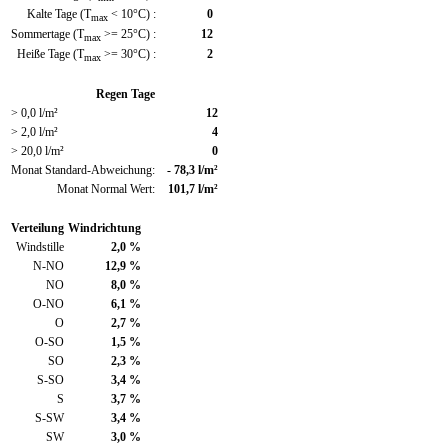
Kalte Tage (T
< 10°C) :
0
max
Sommertage (T
>= 25°C) :
12
max
Heiße Tage (T
>= 30°C) :
2
max
Regen Tage
> 0,0 l/m²
12
> 2,0 l/m²
4
> 20,0 l/m²
0
Monat Standard-Abweichung:
- 78,3 l/m²
Monat Normal Wert:
101,7 l/m²
Verteilung
Windrichtung
Windstille
2,0 %
N-NO
12,9 %
NO
8,0 %
O-NO
6,1 %
O
2,7 %
O-SO
1,5 %
SO
2,3 %
S-SO
3,4 %
S
3,7 %
S-SW
3,4 %
SW
3,0 %