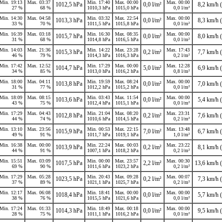
Min. 19:13
Max. 03:37
Min. 17:40
Max. 00:00
Max. 00:00
1012,5 hPa
0,0 l/m²
8,2 km/h (
27 %
68 %
1010,3 hPa
1015,0 hPa
0,0 l/m²
Min. 14:30
Max. 04:58
Min. 03:32
Max. 22:54
Max. 00:00
1013,3 hPa
0,0 l/m²
8,3 km/h (
33 %
70 %
1011,5 hPa
1015,8 hPa
0,0 l/m²
Min. 16:39
Max. 03:18
Min. 16:30
Max. 08:35
Max. 00:00
1015,7 hPa
0,0 l/m²
8,0 km/h (
31 %
68 %
1014,8 hPa
1016,5 hPa
0,0 l/m²
Min. 14:03
Max. 21:36
Min. 14:22
Max. 23:28
Max. 17:43
1015,3 hPa
0,2 l/m²
7,7 km/h (
46 %
79 %
1014,3 hPa
1016,3 hPa
0,2 l/m²
Min. 17:42
Max. 12:52
Min. 17:29
Max. 00:00
Max. 12:28
1014,7 hPa
5,0 l/m²
6,9 km/h (
34 %
85 %
1013,0 hPa
1016,2 hPa
0,8 l/m²
Min. 18:00
Max. 04:11
Min. 19:59
Max. 08:24
Max. 00:00
1013,8 hPa
0,0 l/m²
7,0 km/h (
31 %
77 %
1012,2 hPa
1015,2 hPa
0,0 l/m²
Min. 18:09
Max. 08:15
Min. 03:43
Max. 11:54
Max. 00:00
1013,6 hPa
0,0 l/m²
5,4 km/h (
43 %
75 %
1012,4 hPa
1015,1 hPa
0,0 l/m²
Min. 17:29
Max. 04:43
Min. 21:04
Max. 08:20
Max. 23:31
1012,8 hPa
0,2 l/m²
7,6 km/h (
44 %
74 %
1010,6 hPa
1014,5 hPa
0,2 l/m²
Min. 13:10
Max. 23:56
Min. 00:53
Max. 22:15
Max. 13:48
1015,9 hPa
7,0 l/m²
6,7 km/h (
49 %
91 %
1011,7 hPa
1019,1 hPa
1,0 l/m²
Min. 16:38
Max. 00:00
Min. 22:24
Max. 00:03
Max. 23:22
1013,9 hPa
0,2 l/m²
8,1 km/h (
44 %
91 %
1007,1 hPa
1018,2 hPa
0,2 l/m²
Min. 15:51
Max. 03:09
Min. 00:00
Max. 23:57
Max. 00:30
1017,5 hPa
2,2 l/m²
13,6 km/h (
69 %
90 %
1011,6 hPa
1023,2 hPa
0,2 l/m²
Min. 17:29
Max. 05:28
Min. 20:43
Max. 09:28
Max. 00:07
1023,5 hPa
0,2 l/m²
7,3 km/h (
37 %
89 %
1021,1 hPa
1025,7 hPa
0,2 l/m²
Min. 12:17
Max. 06:08
Min. 18:41
Max. 00:00
Max. 00:00
1018,4 hPa
0,0 l/m²
5,7 km/h (
38 %
76 %
1015,5 hPa
1021,6 hPa
0,0 l/m²
Min. 17:24
Max. 01:33
Min. 18:49
Max. 00:18
Max. 00:00
1014,3 hPa
0,0 l/m²
9,5 km/h (
28 %
75 %
1011,1 hPa
1016,2 hPa
0,0 l/m²