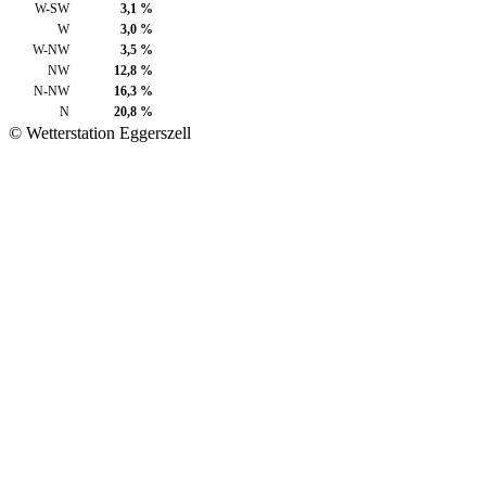
W-SW
3,1 %
W
3,0 %
W-NW
3,5 %
NW
12,8 %
N-NW
16,3 %
N
20,8 %
© Wetterstation Eggerszell