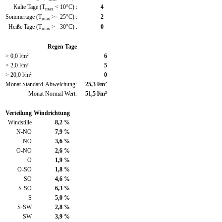
Kalte Tage (T
< 10°C) :
4
max
Sommertage (T
>= 25°C) :
2
max
Heiße Tage (T
>= 30°C) :
0
max
Regen Tage
> 0,0 l/m²
6
> 2,0 l/m²
5
> 20,0 l/m²
0
Monat Standard-Abweichung:
- 25,3 l/m²
Monat Normal Wert:
51,5 l/m²
Verteilung
Windrichtung
Windstille
8,2 %
N-NO
7,9 %
NO
3,6 %
O-NO
2,6 %
O
1,9 %
O-SO
1,8 %
SO
4,6 %
S-SO
6,3 %
S
5,0 %
S-SW
2,8 %
SW
3,9 %