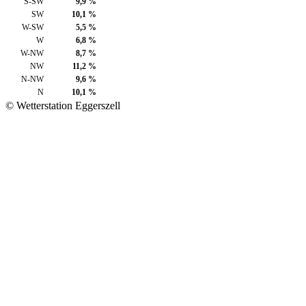
S-SW
9,9 %
SW
10,1 %
W-SW
5,5 %
W
6,8 %
W-NW
8,7 %
NW
11,2 %
N-NW
9,6 %
N
10,1 %
© Wetterstation Eggerszell