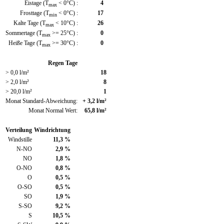
Eistage (T
< 0°C) :
4
max
Frosttage (T
< 0°C) :
17
min
Kalte Tage (T
< 10°C) :
26
max
Sommertage (T
>= 25°C) :
0
max
Heiße Tage (T
>= 30°C) :
0
max
Regen Tage
> 0,0 l/m²
18
> 2,0 l/m²
8
> 20,0 l/m²
1
Monat Standard-Abweichung:
+ 3,2 l/m²
Monat Normal Wert:
65,8 l/m²
Verteilung
Windrichtung
Windstille
11,3 %
N-NO
2,9 %
NO
1,8 %
O-NO
0,8 %
O
0,5 %
O-SO
0,5 %
SO
1,9 %
S-SO
9,2 %
S
10,5 %