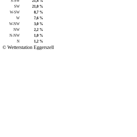
S-SW
21,4 %
SW
21,0 %
W-SW
8,7 %
W
7,6 %
W-NW
3,0 %
NW
2,2 %
N-NW
1,0 %
N
1,2 %
© Wetterstation Eggerszell