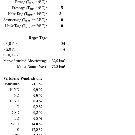
Eistage (T
< 0°C) :
1
max
Frosttage (T
< 0°C) :
5
min
Kalte Tage (T
< 10°C) :
31
max
Sommertage (T
>= 25°C) :
0
max
Heiße Tage (T
>= 30°C) :
0
max
Regen Tage
> 0,0 l/m²
20
> 2,0 l/m²
6
> 20,0 l/m²
1
Monat Standard-Abweichung:
- 32,9 l/m²
Monat Normal Wert:
76,3 l/m²
Verteilung
Windrichtung
Windstille
21,1 %
N-NO
0,9 %
NO
0,6 %
O-NO
0,4 %
O
0,2 %
O-SO
0,2 %
SO
0,5 %
S-SO
14,0 %
S
17,2 %