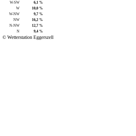
W-SW
6,1 %
W
10,0 %
W-NW
9,7 %
NW
16,2 %
N-NW
12,7 %
N
9,4 %
© Wetterstation Eggerszell