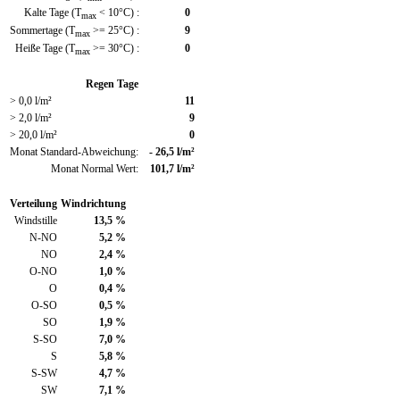
Kalte Tage (T
< 10°C) :
0
max
Sommertage (T
>= 25°C) :
9
max
Heiße Tage (T
>= 30°C) :
0
max
Regen Tage
> 0,0 l/m²
11
> 2,0 l/m²
9
> 20,0 l/m²
0
Monat Standard-Abweichung:
- 26,5 l/m²
Monat Normal Wert:
101,7 l/m²
Verteilung
Windrichtung
Windstille
13,5 %
N-NO
5,2 %
NO
2,4 %
O-NO
1,0 %
O
0,4 %
O-SO
0,5 %
SO
1,9 %
S-SO
7,0 %
S
5,8 %
S-SW
4,7 %
SW
7,1 %