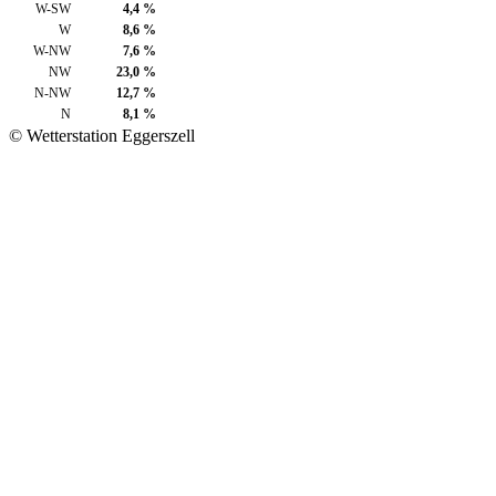
W-SW
4,4 %
W
8,6 %
W-NW
7,6 %
NW
23,0 %
N-NW
12,7 %
N
8,1 %
© Wetterstation Eggerszell