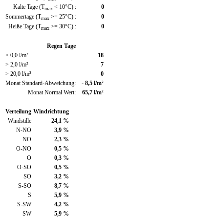
Kalte Tage (T
< 10°C) :
0
max
Sommertage (T
>= 25°C) :
0
max
Heiße Tage (T
>= 30°C) :
0
max
Regen Tage
> 0,0 l/m²
18
> 2,0 l/m²
7
> 20,0 l/m²
0
Monat Standard-Abweichung:
- 8,5 l/m²
Monat Normal Wert:
65,7 l/m²
Verteilung
Windrichtung
Windstille
24,1 %
N-NO
3,9 %
NO
2,3 %
O-NO
0,5 %
O
0,3 %
O-SO
0,5 %
SO
3,2 %
S-SO
8,7 %
S
5,9 %
S-SW
4,2 %
SW
5,9 %