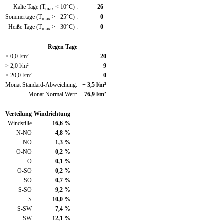
Kalte Tage (T
< 10°C) :
26
max
Sommertage (T
>= 25°C) :
0
max
Heiße Tage (T
>= 30°C) :
0
max
Regen Tage
> 0,0 l/m²
20
> 2,0 l/m²
9
> 20,0 l/m²
0
Monat Standard-Abweichung:
+ 3,5 l/m²
Monat Normal Wert:
76,9 l/m²
Verteilung
Windrichtung
Windstille
16,6 %
N-NO
4,8 %
NO
1,3 %
O-NO
0,2 %
O
0,1 %
O-SO
0,2 %
SO
0,7 %
S-SO
9,2 %
S
10,0 %
S-SW
7,4 %
SW
12,1 %