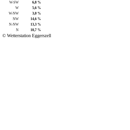
W-SW
6,8 %
W
5,6 %
W-NW
3,0 %
NW
14,6 %
N-NW
13,3 %
N
10,7 %
© Wetterstation Eggerszell