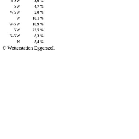
S-SW
2,6 %
SW
4,7 %
W-SW
5,0 %
W
10,1 %
W-NW
10,9 %
NW
22,5 %
N-NW
8,3 %
N
8,4 %
© Wetterstation Eggerszell