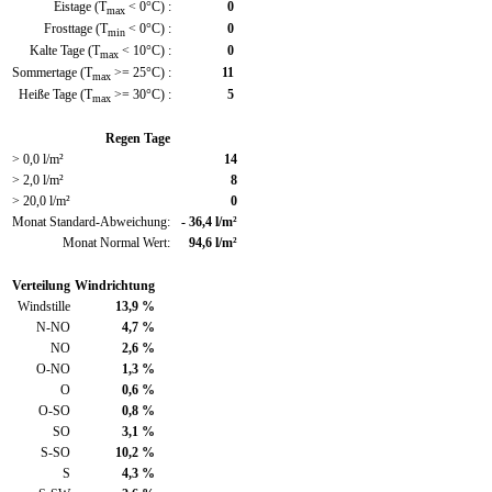
Eistage (T
< 0°C) :
0
max
Frosttage (T
< 0°C) :
0
min
Kalte Tage (T
< 10°C) :
0
max
Sommertage (T
>= 25°C) :
11
max
Heiße Tage (T
>= 30°C) :
5
max
Regen Tage
> 0,0 l/m²
14
> 2,0 l/m²
8
> 20,0 l/m²
0
Monat Standard-Abweichung:
- 36,4 l/m²
Monat Normal Wert:
94,6 l/m²
Verteilung
Windrichtung
Windstille
13,9 %
N-NO
4,7 %
NO
2,6 %
O-NO
1,3 %
O
0,6 %
O-SO
0,8 %
SO
3,1 %
S-SO
10,2 %
S
4,3 %