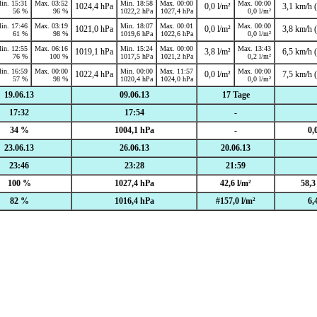
in. 15:31
Max. 03:52
Min. 18:58
Max. 00:00
Max. 00:00
1024,4 hPa
0,0 l/m²
3,1 km/h (
56 %
96 %
1022,2 hPa
1027,4 hPa
0,0 l/m²
in. 17:46
Max. 03:19
Min. 18:07
Max. 00:01
Max. 00:00
1021,0 hPa
0,0 l/m²
3,8 km/h (
61 %
98 %
1019,6 hPa
1022,6 hPa
0,0 l/m²
in. 12:55
Max. 06:16
Min. 15:24
Max. 00:00
Max. 13:43
1019,1 hPa
3,8 l/m²
6,5 km/h (
76 %
100 %
1017,5 hPa
1021,2 hPa
0,2 l/m²
in. 16:59
Max. 00:00
Min. 00:00
Max. 11:57
Max. 00:00
1022,4 hPa
0,0 l/m²
7,5 km/h (
57 %
98 %
1020,4 hPa
1024,0 hPa
0,0 l/m²
19.06.13
09.06.13
17 Tage
17:32
17:54
-
34 %
1004,1 hPa
-
0,
23.06.13
26.06.13
20.06.13
23:46
23:28
21:59
100 %
1027,4 hPa
42,6 l/m²
58,3
82 %
1016,4 hPa
#157,0 l/m²
6,