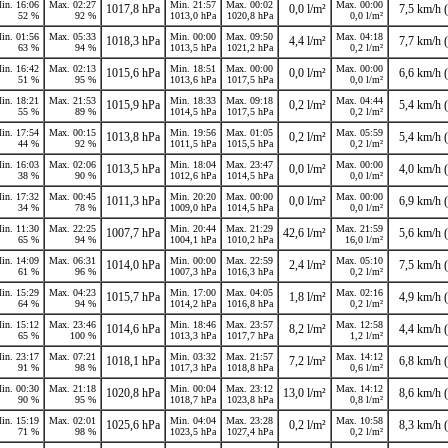
in. 16:06
Max. 02:27
Min. 21:57
Max. 00:02
Max. 00:00
1017,8 hPa
0,0 l/m²
7,5 km/h (
52 %
92 %
1013,0 hPa
1020,8 hPa
0,0 l/m²
in. 01:56
Max. 05:33
Min. 00:00
Max. 09:50
Max. 04:18
1018,3 hPa
4,4 l/m²
7,7 km/h (
63 %
94 %
1013,5 hPa
1021,2 hPa
0,2 l/m²
in. 16:42
Max. 02:13
Min. 18:51
Max. 00:00
Max. 00:00
1015,6 hPa
0,0 l/m²
6,6 km/h (
51 %
95 %
1013,6 hPa
1017,5 hPa
0,0 l/m²
in. 18:21
Max. 21:53
Min. 18:33
Max. 09:18
Max. 04:44
1015,9 hPa
0,2 l/m²
5,4 km/h (
55 %
89 %
1014,5 hPa
1017,5 hPa
0,2 l/m²
in. 17:54
Max. 00:15
Min. 19:56
Max. 01:05
Max. 05:59
1013,8 hPa
0,2 l/m²
5,4 km/h (
44 %
92 %
1011,5 hPa
1015,5 hPa
0,2 l/m²
in. 16:03
Max. 02:06
Min. 18:04
Max. 23:47
Max. 00:00
1013,5 hPa
0,0 l/m²
4,0 km/h (
38 %
90 %
1012,6 hPa
1014,5 hPa
0,0 l/m²
in. 17:32
Max. 00:45
Min. 20:20
Max. 00:00
Max. 00:00
1011,3 hPa
0,0 l/m²
6,9 km/h (
34 %
78 %
1009,0 hPa
1014,5 hPa
0,0 l/m²
in. 11:30
Max. 22:25
Min. 20:44
Max. 21:29
Max. 21:59
1007,7 hPa
42,6 l/m²
5,6 km/h (
65 %
94 %
1004,1 hPa
1010,2 hPa
16,0 l/m²
in. 14:09
Max. 06:31
Min. 00:00
Max. 22:59
Max. 05:10
1014,0 hPa
2,4 l/m²
7,5 km/h (
61 %
96 %
1007,3 hPa
1016,3 hPa
0,2 l/m²
in. 15:29
Max. 04:23
Min. 17:00
Max. 04:05
Max. 02:16
1015,7 hPa
1,8 l/m²
4,9 km/h (
64 %
94 %
1014,2 hPa
1016,8 hPa
0,2 l/m²
in. 15:12
Max. 23:46
Min. 18:46
Max. 23:57
Max. 12:58
1014,6 hPa
8,2 l/m²
4,4 km/h (
65 %
100 %
1013,3 hPa
1017,7 hPa
1,2 l/m²
in. 23:17
Max. 07:21
Min. 03:32
Max. 21:57
Max. 14:12
1018,1 hPa
7,2 l/m²
6,8 km/h (
91 %
98 %
1017,3 hPa
1018,8 hPa
0,6 l/m²
in. 00:30
Max. 21:18
Min. 00:04
Max. 23:12
Max. 14:12
1020,8 hPa
13,0 l/m²
8,6 km/h (
90 %
95 %
1018,7 hPa
1023,8 hPa
0,8 l/m²
in. 15:19
Max. 02:01
Min. 04:04
Max. 23:28
Max. 10:58
1025,6 hPa
0,2 l/m²
8,3 km/h (
71 %
98 %
1023,5 hPa
1027,4 hPa
0,2 l/m²