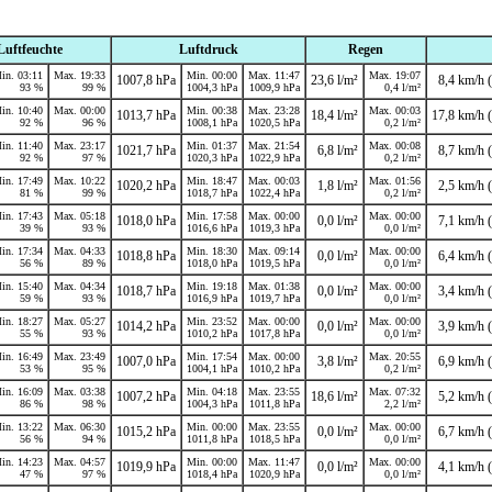
Luftfeuchte
Luftdruck
Regen
in. 03:11
Max. 19:33
Min. 00:00
Max. 11:47
Max. 19:07
1007,8 hPa
23,6 l/m²
8,4 km/h (
93 %
99 %
1004,3 hPa
1009,9 hPa
0,4 l/m²
in. 10:40
Max. 00:00
Min. 00:38
Max. 23:28
Max. 00:03
1013,7 hPa
18,4 l/m²
17,8 km/h (
92 %
96 %
1008,1 hPa
1020,5 hPa
0,2 l/m²
in. 11:40
Max. 23:17
Min. 01:37
Max. 21:54
Max. 00:08
1021,7 hPa
6,8 l/m²
8,7 km/h (
92 %
97 %
1020,3 hPa
1022,9 hPa
0,2 l/m²
in. 17:49
Max. 10:22
Min. 18:47
Max. 00:03
Max. 01:56
1020,2 hPa
1,8 l/m²
2,5 km/h (
81 %
99 %
1018,7 hPa
1022,4 hPa
0,2 l/m²
in. 17:43
Max. 05:18
Min. 17:58
Max. 00:00
Max. 00:00
1018,0 hPa
0,0 l/m²
7,1 km/h (
39 %
93 %
1016,6 hPa
1019,3 hPa
0,0 l/m²
in. 17:34
Max. 04:33
Min. 18:30
Max. 09:14
Max. 00:00
1018,8 hPa
0,0 l/m²
6,4 km/h (
56 %
89 %
1018,0 hPa
1019,5 hPa
0,0 l/m²
in. 15:40
Max. 04:34
Min. 19:18
Max. 01:38
Max. 00:00
1018,7 hPa
0,0 l/m²
3,4 km/h (
59 %
93 %
1016,9 hPa
1019,7 hPa
0,0 l/m²
in. 18:27
Max. 05:27
Min. 23:52
Max. 00:00
Max. 00:00
1014,2 hPa
0,0 l/m²
3,9 km/h (
55 %
93 %
1010,2 hPa
1017,8 hPa
0,0 l/m²
in. 16:49
Max. 23:49
Min. 17:54
Max. 00:00
Max. 20:55
1007,0 hPa
3,8 l/m²
6,9 km/h (
53 %
95 %
1004,1 hPa
1010,2 hPa
0,2 l/m²
in. 16:09
Max. 03:38
Min. 04:18
Max. 23:55
Max. 07:32
1007,2 hPa
18,6 l/m²
5,2 km/h (
86 %
98 %
1004,3 hPa
1011,8 hPa
2,2 l/m²
in. 13:22
Max. 06:30
Min. 00:00
Max. 23:55
Max. 00:00
1015,2 hPa
0,0 l/m²
6,7 km/h (
56 %
94 %
1011,8 hPa
1018,5 hPa
0,0 l/m²
in. 14:23
Max. 04:57
Min. 00:00
Max. 11:47
Max. 00:00
1019,9 hPa
0,0 l/m²
4,1 km/h (
47 %
97 %
1018,4 hPa
1020,9 hPa
0,0 l/m²