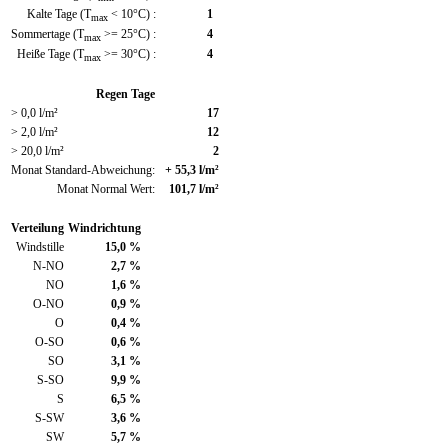
Kalte Tage (T
< 10°C) :
1
max
Sommertage (T
>= 25°C) :
4
max
Heiße Tage (T
>= 30°C) :
4
max
Regen Tage
> 0,0 l/m²
17
> 2,0 l/m²
12
> 20,0 l/m²
2
Monat Standard-Abweichung:
+ 55,3 l/m²
Monat Normal Wert:
101,7 l/m²
Verteilung
Windrichtung
Windstille
15,0 %
N-NO
2,7 %
NO
1,6 %
O-NO
0,9 %
O
0,4 %
O-SO
0,6 %
SO
3,1 %
S-SO
9,9 %
S
6,5 %
S-SW
3,6 %
SW
5,7 %