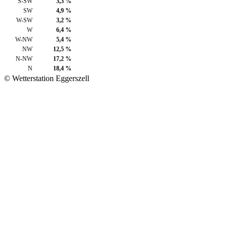
S-SW
3,3 %
SW
4,9 %
W-SW
3,2 %
W
6,4 %
W-NW
5,4 %
NW
12,5 %
N-NW
17,2 %
N
18,4 %
© Wetterstation Eggerszell