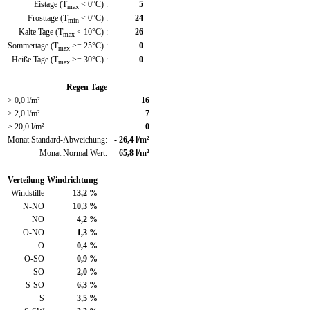
Eistage (T
< 0°C) :
5
max
Frosttage (T
< 0°C) :
24
min
Kalte Tage (T
< 10°C) :
26
max
Sommertage (T
>= 25°C) :
0
max
Heiße Tage (T
>= 30°C) :
0
max
Regen Tage
> 0,0 l/m²
16
> 2,0 l/m²
7
> 20,0 l/m²
0
Monat Standard-Abweichung:
- 26,4 l/m²
Monat Normal Wert:
65,8 l/m²
Verteilung
Windrichtung
Windstille
13,2 %
N-NO
10,3 %
NO
4,2 %
O-NO
1,3 %
O
0,4 %
O-SO
0,9 %
SO
2,0 %
S-SO
6,3 %
S
3,5 %