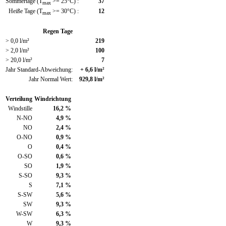
Sommertage (T
>= 25°C) :
37
max
Heiße Tage (T
>= 30°C) :
12
max
Regen Tage
> 0,0 l/m²
219
> 2,0 l/m²
100
> 20,0 l/m²
7
Jahr Standard-Abweichung:
+ 6,6 l/m²
Jahr Normal Wert:
929,8 l/m²
Verteilung
Windrichtung
Windstille
16,2 %
N-NO
4,9 %
NO
2,4 %
O-NO
0,9 %
O
0,4 %
O-SO
0,6 %
SO
1,9 %
S-SO
9,3 %
S
7,1 %
S-SW
5,6 %
SW
9,3 %
W-SW
6,3 %
W
9,3 %