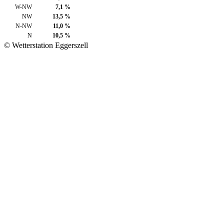
W-NW
7,1 %
NW
13,5 %
N-NW
11,0 %
N
10,5 %
© Wetterstation Eggerszell