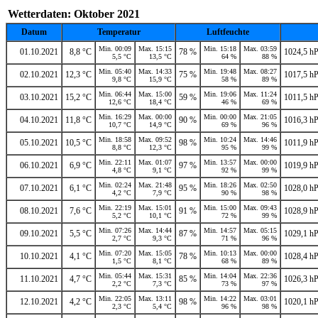
Wetterdaten: Oktober 2021
Datum
Temperatur
Luftfeuchte
Min. 00:09
Max. 15:15
Min. 15:18
Max. 03:59
01.10.2021
8,8 °C
78 %
1024,5 h
5,5 °C
13,5 °C
64 %
88 %
Min. 05:40
Max. 14:33
Min. 19:48
Max. 08:27
02.10.2021
12,3 °C
75 %
1017,5 h
9,8 °C
15,9 °C
58 %
89 %
Min. 06:44
Max. 15:00
Min. 19:06
Max. 11:24
03.10.2021
15,2 °C
59 %
1011,5 h
12,6 °C
18,4 °C
46 %
69 %
Min. 16:29
Max. 00:00
Min. 00:00
Max. 21:05
04.10.2021
11,8 °C
90 %
1016,3 h
10,7 °C
14,9 °C
69 %
96 %
Min. 18:58
Max. 09:52
Min. 10:24
Max. 14:46
05.10.2021
10,5 °C
98 %
1011,9 h
8,8 °C
12,3 °C
95 %
99 %
Min. 22:11
Max. 01:07
Min. 13:57
Max. 00:00
06.10.2021
6,9 °C
97 %
1019,9 h
4,8 °C
9,1 °C
92 %
99 %
Min. 02:24
Max. 21:48
Min. 18:26
Max. 02:50
07.10.2021
6,1 °C
95 %
1028,0 h
4,2 °C
7,9 °C
90 %
98 %
Min. 22:19
Max. 15:01
Min. 15:00
Max. 09:43
08.10.2021
7,6 °C
91 %
1028,9 h
5,2 °C
10,1 °C
72 %
99 %
Min. 07:26
Max. 14:44
Min. 14:57
Max. 05:15
09.10.2021
5,5 °C
87 %
1029,1 h
2,7 °C
9,3 °C
71 %
96 %
Min. 07:20
Max. 15:05
Min. 10:13
Max. 00:00
10.10.2021
4,1 °C
78 %
1028,4 h
1,5 °C
8,1 °C
68 %
89 %
Min. 05:44
Max. 15:31
Min. 14:04
Max. 22:36
11.10.2021
4,7 °C
85 %
1026,3 h
2,2 °C
7,3 °C
73 %
97 %
Min. 22:05
Max. 13:11
Min. 14:22
Max. 03:01
12.10.2021
4,2 °C
98 %
1020,1 h
2,3 °C
5,4 °C
96 %
98 %