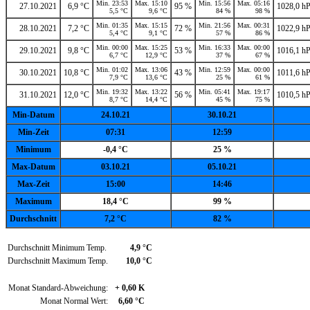
Min. 23:53
Max. 15:10
Min. 15:56
Max. 05:16
27.10.2021
6,9 °C
95 %
1028,0 h
5,5 °C
9,6 °C
84 %
98 %
Min. 01:35
Max. 15:15
Min. 21:56
Max. 00:31
28.10.2021
7,2 °C
72 %
1022,9 h
5,4 °C
9,1 °C
57 %
86 %
Min. 00:00
Max. 15:25
Min. 16:33
Max. 00:00
29.10.2021
9,8 °C
53 %
1016,1 h
6,7 °C
12,9 °C
37 %
67 %
Min. 01:02
Max. 13:06
Min. 12:59
Max. 00:00
30.10.2021
10,8 °C
43 %
1011,6 h
7,9 °C
13,6 °C
25 %
61 %
Min. 19:32
Max. 13:22
Min. 05:41
Max. 19:17
31.10.2021
12,0 °C
56 %
1010,5 h
8,7 °C
14,4 °C
45 %
75 %
Min-Datum
24.10.21
30.10.21
Min-Zeit
07:31
12:59
Minimum
-0,4 °C
25 %
Max-Datum
03.10.21
05.10.21
Max-Zeit
15:00
14:46
Maximum
18,4 °C
99 %
Durchschnitt
7,2 °C
82 %
Durchschnitt Minimum Temp.
4,9 °C
Durchschnitt Maximum Temp.
10,0 °C
Monat Standard-Abweichung:
+ 0,60 K
Monat Normal Wert:
6,60 °C