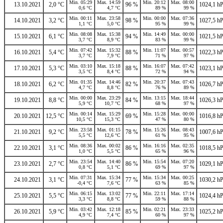
Min. 05:29
Max. 14:59
Min. 20:12
Max. 08:00
13.10.2021
2,0 °C
96 %
1024,1 h
0,6 °C
4,7 °C
89 %
99 %
Min. 00:11
Max. 23:58
Min. 00:00
Max. 07:36
14.10.2021
3,2 °C
98 %
1027,5 h
1,1 °C
5,0 °C
95 %
99 %
Min. 08:08
Max. 15:38
Min. 14:49
Max. 00:00
15.10.2021
6,1 °C
94 %
1021,5 h
3,7 °C
8,9 °C
83 %
99 %
Min. 07:42
Max. 15:32
Min. 11:07
Max. 00:57
16.10.2021
5,4 °C
88 %
1022,3 h
3,7 °C
7,9 °C
71 %
97 %
Min. 03:10
Max. 15:18
Min. 16:07
Max. 07:42
17.10.2021
5,3 °C
88 %
1023,1 h
3,5 °C
8,4 °C
72 %
94 %
Min. 01:35
Max. 14:46
Min. 20:37
Max. 07:43
18.10.2021
6,2 °C
82 %
1026,7 h
4,7 °C
8,8 °C
76 %
89 %
Min. 00:00
Max. 23:29
Min. 13:15
Max. 18:44
19.10.2021
8,8 °C
84 %
1026,3 h
5,9 °C
10,7 °C
68 %
97 %
Min. 00:14
Max. 15:29
Min. 15:28
Max. 00:00
20.10.2021
12,5 °C
69 %
1016,8 h
10,5 °C
15,3 °C
47 %
80 %
Min. 23:58
Max. 01:15
Min. 15:26
Max. 08:43
21.10.2021
9,2 °C
78 %
1007,6 h
5,5 °C
12,6 °C
61 %
95 %
Min. 08:36
Max. 00:02
Min. 16:16
Max. 02:35
22.10.2021
3,1 °C
86 %
1018,5 h
1,0 °C
5,5 °C
65 %
96 %
Min. 23:54
Max. 14:40
Min. 15:54
Max. 07:20
23.10.2021
2,7 °C
86 %
1029,1 h
0,8 °C
5,1 °C
69 %
97 %
Min. 07:31
Max. 15:34
Min. 15:34
Max. 00:25
24.10.2021
3,1 °C
77 %
1030,2 h
-0,4 °C
7,6 °C
63 %
85 %
Min. 06:15
Max. 13:02
Min. 22:11
Max. 17:14
25.10.2021
5,5 °C
77 %
1024,4 h
3,3 °C
8,8 °C
59 %
88 %
Min. 03:42
Max. 12:18
Min. 02:21
Max. 23:33
26.10.2021
5,9 °C
85 %
1025,2 h
4,9 °C
7,4 °C
60 %
97 %