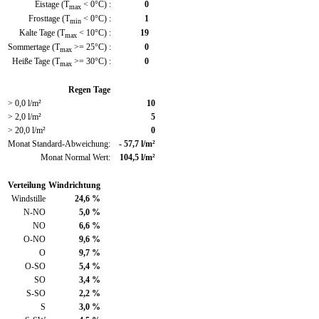
Eistage (T
< 0°C) :
0
max
Frosttage (T
< 0°C) :
1
min
Kalte Tage (T
< 10°C) :
19
max
Sommertage (T
>= 25°C) :
0
max
Heiße Tage (T
>= 30°C) :
0
max
Regen Tage
> 0,0 l/m²
10
> 2,0 l/m²
5
> 20,0 l/m²
0
Monat Standard-Abweichung:
- 57,7 l/m²
Monat Normal Wert:
104,5 l/m²
Verteilung
Windrichtung
Windstille
24,6 %
N-NO
5,0 %
NO
6,6 %
O-NO
9,6 %
O
9,7 %
O-SO
5,4 %
SO
3,4 %
S-SO
2,2 %
S
3,0 %