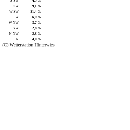
S-SW
4,5 %
SW
9,1 %
W-SW
21,4 %
W
6,9 %
W-NW
3,7 %
NW
2,8 %
N-NW
2,8 %
N
4,0 %
(C) Wetterstation Hinterwies