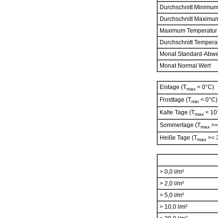
Durchschnitt Minimu
Durchschnitt Maximu
Maximum Temperatur
Durchschnitt Tempera
Monat Standard-Abw
Monat Normal Wert
Eistage (T
< 0°C)
max
Frosttage (T
< 0°C)
min
Kalte Tage (T
< 10
max
Sommertage (T
>=
max
Heiße Tage (T
>= 
max
> 0,0 l/m²
> 2,0 l/m²
> 5,0 l/m²
> 10,0 l/m²