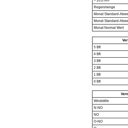
> 20,0 l/m²
Regenmenge
Monat Standard-Abw
Monat Standard-Abw
Monat Normal Wert
Ver
5 Bft
4 Bft
3 Bft
2 Bft
1 Bft
0 Bft
Vert
Windstille
N-NO
NO
O-NO