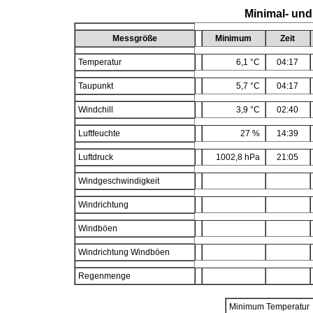
Minimal- und
Messgröße
Minimum
Zeit
Temperatur
6,1 °C
04:17
Taupunkt
5,7 °C
04:17
Windchill
3,9 °C
02:40
Luftfeuchte
27 %
14:39
Luftdruck
1002,8 hPa
21:05
Windgeschwindigkeit
Windrichtung
Windböen
Windrichtung Windböen
Regenmenge
Minimum Temperatur