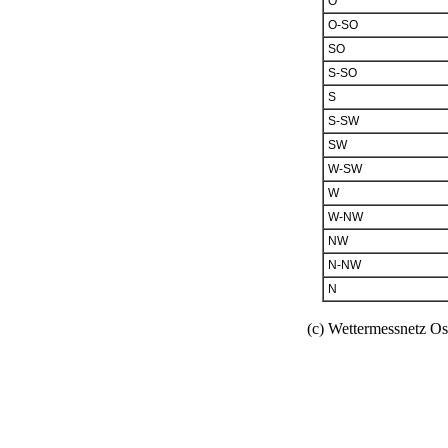
O
O-SO
SO
S-SO
S
S-SW
SW
W-SW
W
W-NW
NW
N-NW
N
(c) Wettermessnetz Os